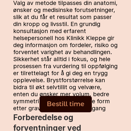
Valg av metode tilpasses din anatomi, 
ønsker og medisinske forutsetninger, 
slik at du får et resultat som passer 
din kropp og livsstil. En grundig 
konsultasjon med erfarent 
helsepersonell hos Klinikk Kleppe gir 
deg informasjon om fordeler, risiko og 
forventet varighet av behandlingen. 
Sikkerhet står alltid i fokus, og hele 
prosessen fra vurdering til oppfølging 
er tilrettelagt for å gi deg en trygg 
opplevelse. Brystforstørrelse kan 
bidra til økt selvtillit og velvære, 
enten du ønsker mer volum, bedre 
symmetri eller å gjenopprette form 
Bestill time
etter graviditet eller vektnedgang
Forberedelse og 
forventninger ved 