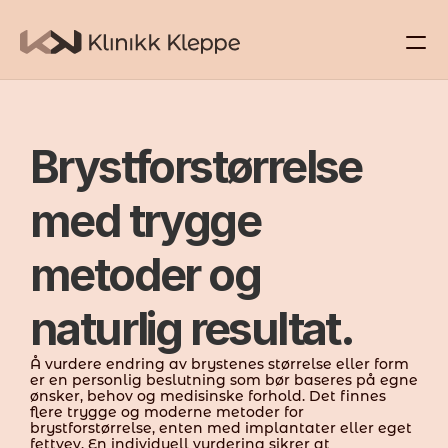
Behandlinger
Brystforstørrelse 
Priser
med trygge 
Om oss
metoder og 
Kontakt
naturlig resultat.
Å vurdere endring av brystenes størrelse eller form 
er en personlig beslutning som bør baseres på egne 
ønsker, behov og medisinske forhold. Det finnes 
flere trygge og moderne metoder for 
brystforstørrelse, enten med implantater eller eget 
fettvev. En individuell vurdering sikrer at 