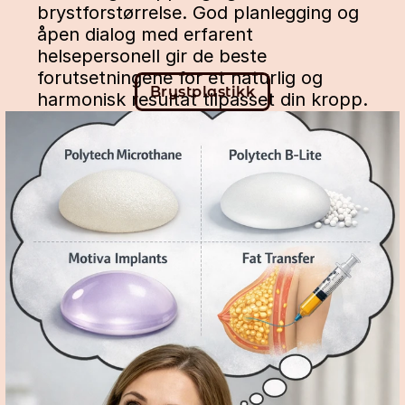
brystforstørrelse. God planlegging og 
åpen dialog med erfarent 
helsepersonell gir de beste 
forutsetningene for et naturlig og 
Brystplastikk
harmonisk resultat tilpasset din kropp.