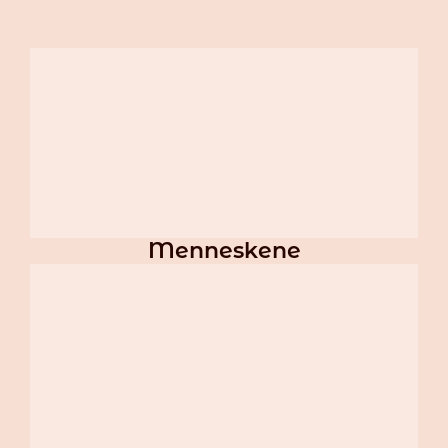
Vi har flyttet, kom å besøk oss i 
Bjørkestubben 4
Klinikk Kleppe
Adresse
Bjørkestubben 4,
4351 Kleppe
Åpne i Google Maps»
(+47) 404 04 980
post@klinikk-kleppe.no
Menneskene